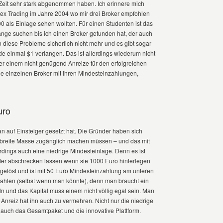
e Zeit sehr stark abgenommen haben. Ich erinnere mich
ex Trading im Jahre 2004 wo mir drei Broker empfohlen
 als Einlage sehen wollten. Für einen Studenten ist das
nge suchen bis ich einen Broker gefunden hat, der auch
n diese Probleme sicherlich nicht mehr und es gibt sogar
e einmal $1 verlangen. Das ist allerdings wiederum nicht
 der einem nicht genügend Anreize für den erfolgreichen
die einzelnen Broker mit ihren Mindesteinzahlungen,
uro
an auf Einsteiger gesetzt hat. Die Gründer haben sich
e breite Masse zugänglich machen müssen – und das mit
lerdings auch eine niedrige Mindesteinlage. Denn es ist
ieder abschrecken lassen wenn sie 1000 Euro hinterlegen
 gelöst und ist mit 50 Euro Mindesteinzahlung am unteren
zahlen (selbst wenn man könnte), denn man braucht ein
 und das Kapital muss einem nicht völlig egal sein. Man
Anreiz hat ihn auch zu vermehren. Nicht nur die niedrige
 auch das Gesamtpaket und die innovative Plattform.