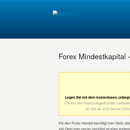
Forex Mindestkapital
Legen Sie mit dem kostenlosen, unbeg
(76.4% der Kleinanlegerkonten verlier
ob Sie es sich leisten kön
Für den Forex Handel benötigt man Geld, das
viel Geld man genau benötigt ist alles ande