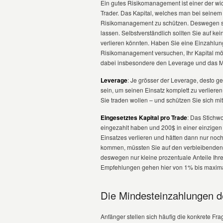
Ein gutes Risikomanagement ist einer der wic
Trader. Das Kapital, welches man bei seinem
Risikomanagement zu schützen. Deswegen sol
lassen. Selbstverständlich sollten Sie auf ke
verlieren könnten. Haben Sie eine Einzahlung 
Risikomanagement versuchen, Ihr Kapital mög
dabei insbesondere den Leverage und das
Leverage
: Je grösser der Leverage, desto g
sein, um seinen Einsatz komplett zu verlier
Sie traden wollen – und schützen Sie sich mit
Eingesetztes Kapital pro Trade
: Das Stichw
eingezahlt haben und 200$ in einer einzigen
Einsatzes verlieren und hätten dann nur noch
kommen, müssten Sie auf den verbleibenden 
deswegen nur kleine prozentuale Anteile Ihre
Empfehlungen gehen hier von 1% bis maxim
Die Mindesteinzahlungen d
Anfänger stellen sich häufig die konkrete Fra