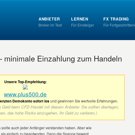
ANBIETER
LERNEN
FX TRADING
Broker im Test
Für Einsteiger
Für Fortgeschritten
 – minimale Einzahlung zum Handeln
Unsere Top-Empfehlung:
www.plus500.de
renzten Demokonto sofort los
und gewinnen Sie wertvolle Erfahrungen.
en Geld beim CFD-Handel mit diesem Anbieter. Sie sollten überlegen,
nen, das hohe Risiko einzugehen, Ihr Geld zu verlieren.)
 sollte auch jeder Anfänger verstanden haben. Aber wie
re als einfach zu beantworten. Denn die Spanne bewegt