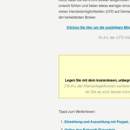
unwohl fühlen und lieber etwas weniger ein
vielen Handelsmöglichkeiten (CFD auf Devis
der beliebtesten Broker.
Klicken Sie hier um die unzähligen Mög
76.4% der CFD-Klei
Legen Sie mit dem kostenlosen, unbeg
(76.4% der Kleinanlegerkonten verlier
ob Sie es sich leisten kön
Tipps zum Weiterlesen:
Einzahlung und Auszahlung mit Paypal, 
Online den Rohstoff Öl handeln