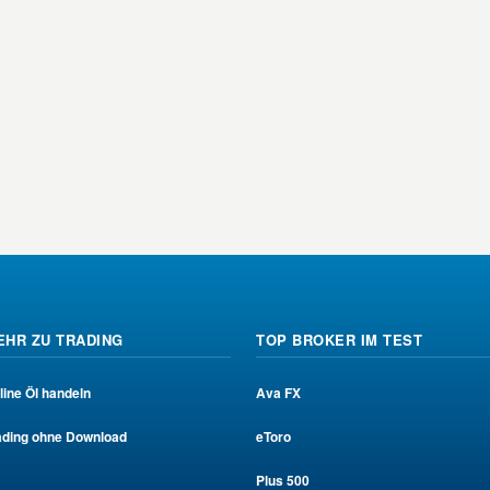
EHR ZU TRADING
TOP BROKER IM TEST
line Öl handeln
Ava FX
ading ohne Download
eToro
Plus 500