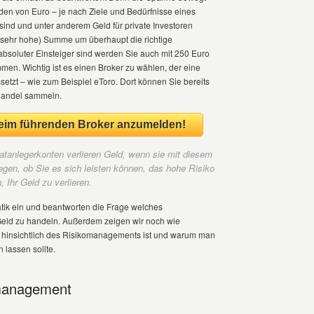
den von Euro – je nach Ziele und Bedürfnisse eines
 sind und unter anderem Geld für private Investoren
 sehr hohe) Summe um überhaupt die richtige
absoluter Einsteiger sind werden Sie auch mit 250 Euro
n. Wichtig ist es einen Broker zu wählen, der eine
etzt – wie zum Beispiel eToro. Dort können Sie bereits
nhandel sammeln.
 beim führenden Broker anzumelden!
atanlegerkonten verlieren Geld, wenn sie mit diesem
egen, ob Sie es sich leisten können, das hohe Risiko
 Ihr Geld zu verlieren.
tik ein und beantworten die Frage welches
Geld zu handeln. Außerdem zeigen wir noch wie
 hinsichtlich des Risikomanagements ist und warum man
 lassen sollte.
omanagement