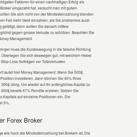
htigsten Faktoren für einen nachhaltigen Erfolg als
 Broker eingezahlt hat, versucht man mit gutem
lten Sie sich nicht von der Mindesteinzahlung blenden
inen Fall mehr Geld einzahlen, als Sie problemlos auch
getätigt, dann sollten Sie danach mittels
lichst gegen grosse Verluste zu schützen. Beachten Sie
 Money Management.
eringer muss die Kursbewegung in die falsche Richtung
en. Überlegen Sie sich deswegen gut, mit welchem Hebel
 Stop-Loss Aufträgen vor Totalverlusten.
ort lautet hier Money Management. Wenn Sie 500$
 Position investieren, dann können Sie 40% Ihres
 300$ übrig. Um wieder auf Ihr anfängliches Kapital zu
300$ bereits 67% Rendite erzielen. Setzen Sie
s Kapitals auf einzelne Positionen ein. Die
al 5%.
er Forex Broker
ge wie hoch die Mindesteinzahlung bei Brokern ist. Die