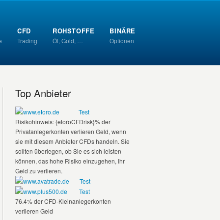
CFD
ROHSTOFFE
BINÄRE
e
Trading
Öl, Gold, …
Optionen
Top Anbieter
www.etoro.de
Test
Risikohinweis: {etoroCFDrisk}% der
Privatanlegerkonten verlieren Geld, wenn
sie mit diesem Anbieter CFDs handeln. Sie
sollten überlegen, ob Sie es sich leisten
können, das hohe Risiko einzugehen, Ihr
Geld zu verlieren.
www.avatrade.de
Test
www.plus500.de
Test
76.4% der CFD-Kleinanlegerkonten
verlieren Geld