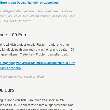
0 Euro in den Devisenhandeln einzusteigen!
atanlegerkonten verlieren Geld, wenn sie mit diesem
egen, ob Sie es sich leisten können, das hohe Risiko
 Ihr Geld zu verlieren.
rade: 100 Euro
eine wirklich professionelle Plattform bietet und eher
die Mindesteinzahlung auch etwas höher und beträgt 100
ortgeschrittenen Trader kein Problem darstellen darf.
ng Umgebung von AvaTrade nutzen und mit nur 100 Euro
 Konto eröffnen!
nanlegerkonten verlieren Geld
00 Euro
g in Höhe von 100 Euro. Auch das ist ein relativ
s sich Plus500 ähnlich wie eToro ausgerichtet hat. Das
 sind wenn Sie sich bei einer Einzahlung von 100 Euro