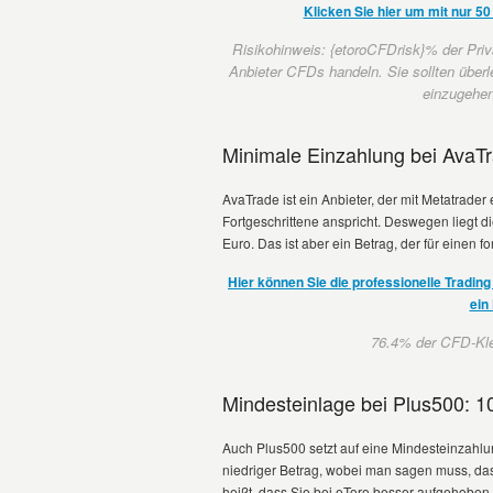
Klicken Sie hier um mit nur 5
Risikohinweis: {etoroCFDrisk}% der Priv
Anbieter CFDs handeln. Sie sollten überl
einzugehen,
Minimale Einzahlung bei AvaT
AvaTrade ist ein Anbieter, der mit Metatrader 
Fortgeschrittene anspricht. Deswegen liegt 
Euro. Das ist aber ein Betrag, der für einen f
Hier können Sie die professionelle Tradi
ein
76.4% der CFD-Klei
Mindesteinlage bei Plus500: 1
Auch Plus500 setzt auf eine Mindesteinzahlun
niedriger Betrag, wobei man sagen muss, das
heißt, dass Sie bei eToro besser aufgehoben