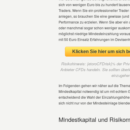
sich von wenigen Euro bis zu hundert tausen
Traders. Wenn Sie ein professioneller Trader
anlegen, so brauchen Sie eine gewisse (und
Performance zu erzielen. Wenn Sie aber ein 
oder manchmal sogar schon weniger auskomme
möglichst niedrige Mindesteinzahlung vorauss
mit 50 Euro Einsatz Erfahrungen im Devise
Klicken Sie hier um sich
Risikohinweis: {etoroCFDrisk}% der Priv
Anbieter CFDs handeln. Sie sollten überl
einzugehen,
Im Folgenden gehen wir näher auf die Thema
Mindestkapital notwendig ist um mit echtem 
entscheidend die Wahl der Einzahlungshöhe
sich nicht nur von der Mindesteinlage blenden
Mindestkapital und Risik