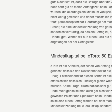
gute Nachricht ist, dass die Beträge über di
noch sehr gut an meine Anfangszeit beim For
wurden, die allerdings ein Minimum von $2000
nicht wenig gewesen und daher musste ich la
“nur” $500 akzeptiert hat. Heutzutage hat ma
Broker, die eine Mindesteinzahlung von gerad
sonderlich vernünftig, da das ein Betrag ist,
Handel gibt. Werfen wir nun einen Blick auf 
angefangen bei der Geringsten:
Mindestkapital bei eToro: 50 E
eToro ist ein Anbieter, der schon von Anfang 
gedacht, dass sie den Devisenhandel für di
Erfolg. Entscheidend für diesen Schritt ist al
offensichtlich dass sich Einsteiger gleich w
müssen. Keine Frage, eToro hat das sehr gut
Ende. Weniger sollte man auch gar nicht ein
gewisses Polster und Spielraum beim Handeln
sollte also einen Betrag wählen bei dem man 
Mindesteinzahlung bei eToro ist top, sondern