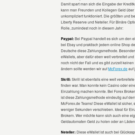
Damit spart man sich die Eingabe der Kredit
kann man Freunden und Kollegen Geld über d
unkompliziert funktioniert. Die größten und be
Liberty Reserve und Neteller. Für Binäre Opt
Rolle, zumindest noch in diesem Jahr:
Paypal:
Bei Paypal handelt es sich um den ei
bei Ebay und praktisch jedem online Shop d
Deutsche diese Zahlungsmethode. Besonders 
eWallets, aber dafür eben weit verbreitet und
noch nicht der Fall und es gibt zurzeit keinen
ändern sollte werden wir auf
McForex.de
auf 
Skrill:
Skrill ist ebenfalls eine weit verbreite
finden war. Man konnte kein Casino oder eine
Einzahlung machen konnte. Bei Forex Brokern
ist diese Zahlungsmethode eindeutig auf dem 
McForex.de Teams! Diese eWallet ist sicher,
weniger Sekunden verschieben. Ideal für Ei
Brokern. Wer möchte kann sich auch eine eig
Geldautomaten Geld zu holen oder an Läden
Neteller:
Diese eWallet ist auch bei Glückssp