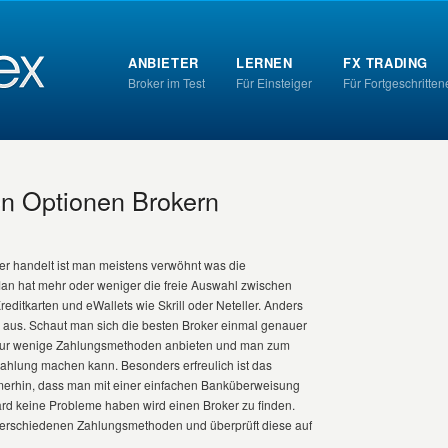
ANBIETER
LERNEN
FX TRADING
Broker im Test
Für Einsteiger
Für Fortgeschritten
en Optionen Brokern
r handelt ist man meistens verwöhnt was die
n hat mehr oder weniger die freie Auswahl zwischen
ditkarten und eWallets wie Skrill oder Neteller. Anders
n aus. Schaut man sich die besten Broker einmal genauer
se nur wenige Zahlungsmethoden anbieten und man zum
nzahlung machen kann. Besonders erfreulich ist das
 immerhin, dass man mit einer einfachen Banküberweisung
ard keine Probleme haben wird einen Broker zu finden.
ie verschiedenen Zahlungsmethoden und überprüft diese auf