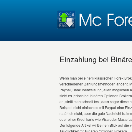
Einzahlung bei Binär
Wenn man bei einem klassischen Forex Broke
verschiedenen Zahlungsmethoden angeht. Ma
Paypal, Banküberweisung, allen möglichen Kre
sieht es jedoch bei binären Optionen Broker
an, stellt man schnell fest, dass sogar die
Beispiel nicht einfach so mit Paypal eine Ei
natürlich nicht, aber die gute Nachricht ist
oder einer Kreditkarte wie Visa oder Masterc
Der folgende Artikel wirft einen Blick auf d
Tauglichkeit mit Binären Optionen Brokern.