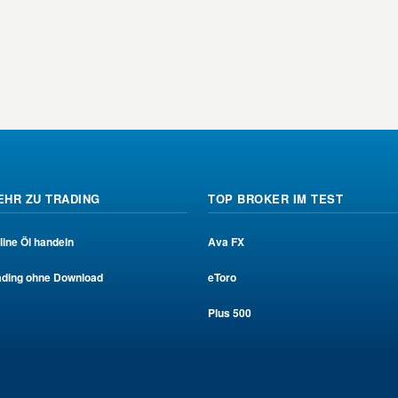
EHR ZU TRADING
TOP BROKER IM TEST
line Öl handeln
Ava FX
ading ohne Download
eToro
Plus 500