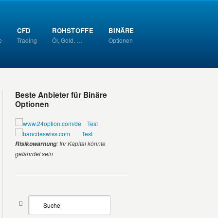
CFD
ROHSTOFFE
BINÄRE
e
Trading
Öl, Gold, …
Optionen
Beste Anbieter für Binäre
Optionen
www.24option.com/de
Test
bancdeswiss.com
Test
: Ihr Kapital könnte
Risikowarnung
gefährdet sein