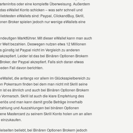
karteninfos oder eine komplette Überweisung. Außerdem
as eWallet Konto schicken – was sehr schnell und
liebtesten eWallets sind: Paypal, ClickandBuy, Skrill,
ionen Broker spielen jedoch nur wenige eWallets eine
ndeutigen Marktführer. Mit dieser eWallet kann man auch
er Welt bezahlen. Deswegen nutzen etwa 12 Millionen
günstig ist Paypal nicht im Vergleich zu anderen
 akzeptiert. Leider ist das bei Binären Optionen Brokern
 Broker, der Paypal akzeptiert. Falls sich daran etwas
jeden Fall davon berichten.
te eWallet, die anfangs vor allem im Glücksspielbereich zu
n Pokerraum finden bei dem man nicht mit Skrill seine
 ist es ähnlich und auch bei Binären Optionen Brokern
Vormarsch. Skrill ist auch die klare Empfehlung des
 seriös und man kann damit große Beträge innerhalb
nzahlung und Auszahlungen bei binären Optionen
ene Mastercard zu seinem Skrill Konto holen um an allen
 einzukaufen.
ielseiten beliebt, bei Binären Optionen Brokern jedoch