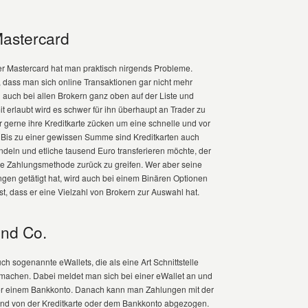
Mastercard
der Mastercard hat man praktisch nirgends Probleme.
, dass man sich online Transaktionen gar nicht mehr
n auch bei allen Brokern ganz oben auf der Liste und
t erlaubt wird es schwer für ihn überhaupt an Trader zu
 gerne ihre Kreditkarte zücken um eine schnelle und vor
 Bis zu einer gewissen Summe sind Kreditkarten auch
andeln und etliche tausend Euro transferieren möchte, der
dere Zahlungsmethode zurück zu greifen. Wer aber seine
ngen getätigt hat, wird auch bei einem Binären Optionen
, dass er eine Vielzahl von Brokern zur Auswahl hat.
und Co.
uch sogenannte eWallets, die als eine Art Schnittstelle
 machen. Dabei meldet man sich bei einer eWallet an und
oder einem Bankkonto. Danach kann man Zahlungen mit der
ßend von der Kreditkarte oder dem Bankkonto abgezogen.