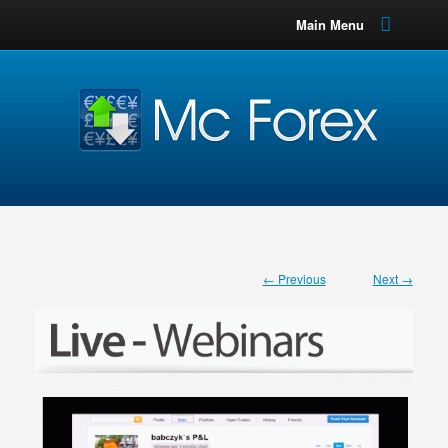
Main Menu
← Previous
Next →