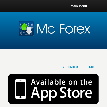
Main Menu
← Previous
Next →