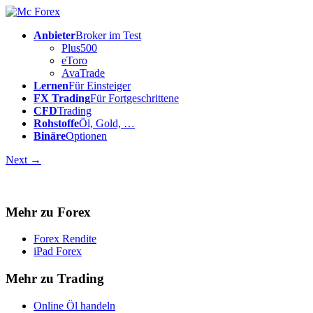
Anbieter
Broker im Test
Plus500
eToro
AvaTrade
Lernen
Für Einsteiger
FX Trading
Für Fortgeschrittene
CFD
Trading
Rohstoffe
Öl, Gold, …
Binäre
Optionen
Next →
Mehr zu Forex
Forex Rendite
iPad Forex
Mehr zu Trading
Online Öl handeln