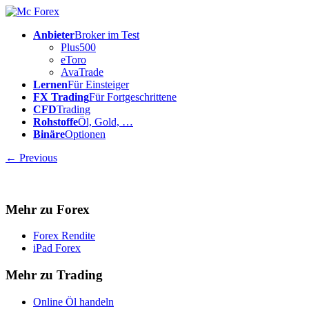
Anbieter
Broker im Test
Plus500
eToro
AvaTrade
Lernen
Für Einsteiger
FX Trading
Für Fortgeschrittene
CFD
Trading
Rohstoffe
Öl, Gold, …
Binäre
Optionen
← Previous
Mehr zu Forex
Forex Rendite
iPad Forex
Mehr zu Trading
Online Öl handeln