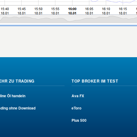
EHR ZU TRADING
TOP BROKER IM TEST
line Öl handeln
Ava FX
ading ohne Download
eToro
Plus 500